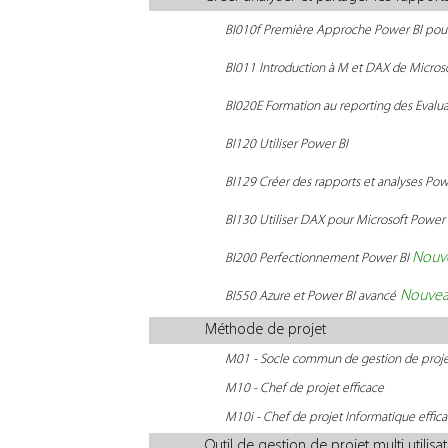
BI010f Première Approche Power BI pour
BI011 Introduction à M et DAX de Micros
BI020E Formation au reporting des Evalu
BI120 Utiliser Power BI
BI129 Créer des rapports et analyses Pow
BI130 Utiliser DAX pour Microsoft Power 
Nouv
BI200 Perfectionnement Power BI
Nouvea
BI550 Azure et Power BI avancé
Méthode de projet
M01 - Socle commun de gestion de proj
M10 - Chef de projet efficace
M10i - Chef de projet Informatique effic
Outil de gestion de projet multi utilisat