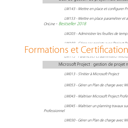
LM143 - Mettre en place et configurer Pr
LM153 - Mettre en place paramétrer et ad
-
Bestseller 2018
OnLine
LM203 - Administrer les feuilles de temp
LM103 - Gérer ses projets avec Project 
Formations et Certificatio
Project Server ou OnLine
LM113 - Paramétrer et administrer Micros
Microsoft Project : gestion de projet mo
LM013 - S'initier à Microsoft Project
LM053 - Gérer un Plan de charge avec Mic
LM043 - Maîtriser Microsoft Project Profe
LM045 - Maîtriser un planning travaux sur
Professionnel
LM030 - Gérer un Plan de charge avec Mic