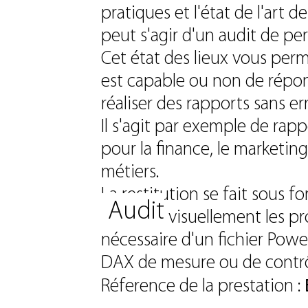
pratiques et l'état de l'art de
peut s'agir d'un audit de p
Cet état des lieux vous perme
est capable ou non de répo
réaliser des rapports sans e
Il s'agit par exemple de rap
pour la finance, le marketin
métiers.
La restitution se fait sous 
Audit
explique visuellement les pro
nécessaire d'un fichier Powe
DAX de mesure ou de contrô
Réference de la prestation :